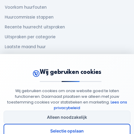
Voorkom huurfouten
Huurcommissie stappen
Recente huurrecht uitspraken
Uitspraken per categorie
Laatste maand huur
Makelaar en huurder
Oud huurcontract
Wij gebruiken cookies
Rechten van huurders
Wij gebruiken cookies om onze website goed te laten
functioneren. Daarnaast plaatsen we alleen met jouw
toestemming cookies voor statistieken en marketing.
Lees ons
© 2026 MijnHuurdossier
Opgericht 2025
-
: 95949852
privacybeleid
Privacy
Cookie
Algemene
Cookie
Alleen noodzakelijk
Beleid
Beleid
Voorwaarden
Instellingen
Selectie opslaan