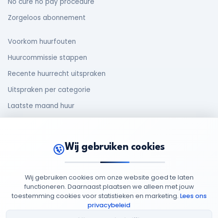
No cure no pay procedure
Zorgeloos abonnement
Voorkom huurfouten
Huurcommissie stappen
Recente huurrecht uitspraken
Uitspraken per categorie
Laatste maand huur
Makelaar en huurder
Oud huurcontract
Wij gebruiken cookies
Rechten van huurders
Wij gebruiken cookies om onze website goed te laten
functioneren. Daarnaast plaatsen we alleen met jouw
toestemming cookies voor statistieken en marketing.
Lees ons
© 2026 MijnHuurdossier
Opgericht 2025
-
: 95949852
privacybeleid
Privacy
Cookie
Algemene
Cookie