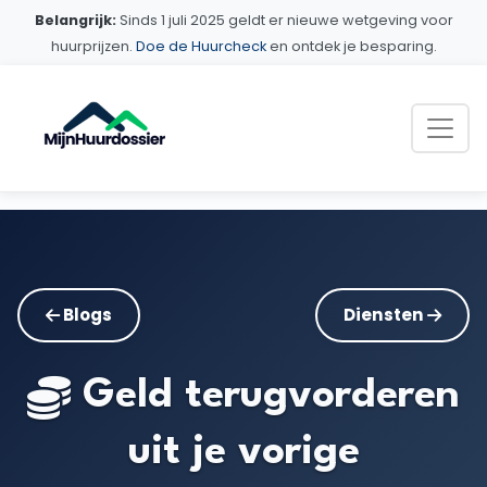
Belangrijk:
Sinds 1 juli 2025 geldt er nieuwe wetgeving voor
huurprijzen.
Doe de Huurcheck
en ontdek je besparing.
Blogs
Diensten
Geld terugvorderen
uit je vorige