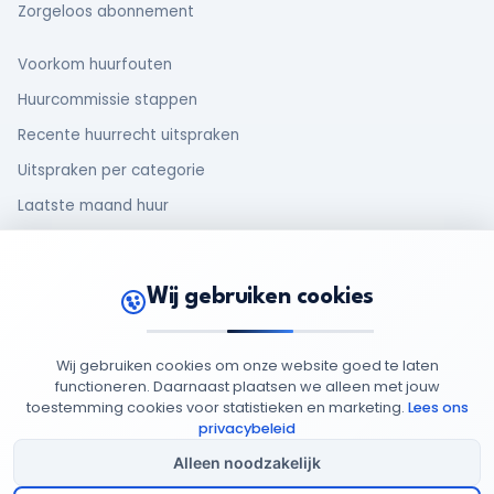
Zorgeloos abonnement
Voorkom huurfouten
Huurcommissie stappen
Recente huurrecht uitspraken
Uitspraken per categorie
Laatste maand huur
Makelaar en huurder
Oud huurcontract
Wij gebruiken cookies
Rechten van huurders
Wij gebruiken cookies om onze website goed te laten
functioneren. Daarnaast plaatsen we alleen met jouw
toestemming cookies voor statistieken en marketing.
Lees ons
© 2026 MijnHuurdossier
Opgericht 2025
-
: 95949852
privacybeleid
Privacy
Cookie
Algemene
Cookie
Beleid
Beleid
Voorwaarden
Instellingen
Alleen noodzakelijk