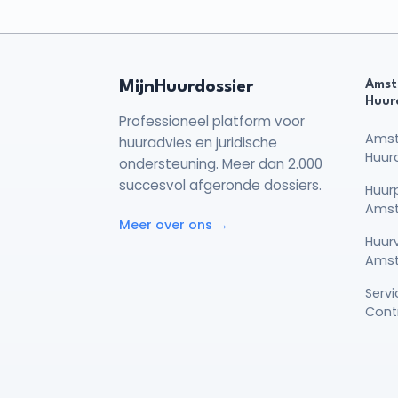
MijnHuurdossier
Amst
Huur
Professioneel platform voor
Ams
huuradvies en juridische
Huur
ondersteuning. Meer dan 2.000
succesvol afgeronde dossiers.
Huurp
Ams
Meer over ons →
Huur
Ams
Serv
Cont