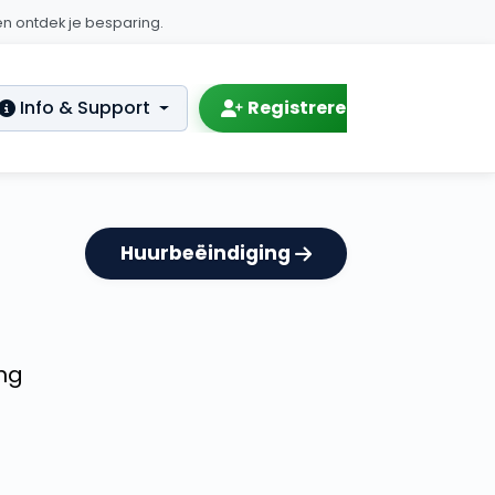
Plan | MijnHuurdossier
n ontdek je besparing.
Info & Support
Registreren
Inlog
Huurbeëindiging
ng