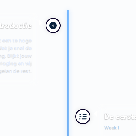
troductie
t een te hoge
ek je snel de
. Blijkt jouw
laging en wij
gelen de rest.
De eerst
Week 1