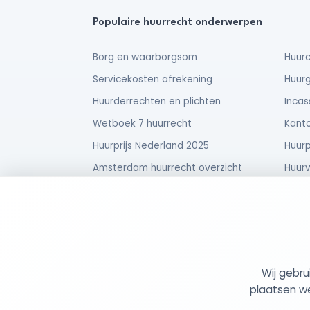
Populaire huurrecht onderwerpen
Borg en waarborgsom
Huurc
Servicekosten afrekening
Huurg
Huurderrechten en plichten
Incas
Wetboek 7 huurrecht
Kanto
Huurprijs Nederland 2025
Huurp
Amsterdam huurrecht overzicht
Huurv
Huurverhoging uitspraak
Verhu
Tom bij de kantonrechter
Onder
Wij gebr
© 2026 MijnHuurdossier
Opgericht 2025
-
: 95
plaatsen we