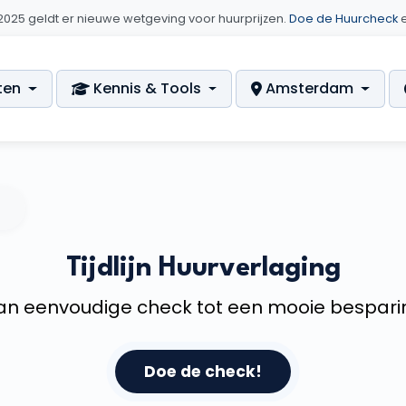
erlaging - Jouw Stappen 
i 2025 geldt er nieuwe wetgeving voor huurprijzen.
Doe de Huurcheck
e
ten
Kennis & Tools
Amsterdam
Tijdlijn Huurverlaging
an eenvoudige check tot een mooie bespari
Doe de check!