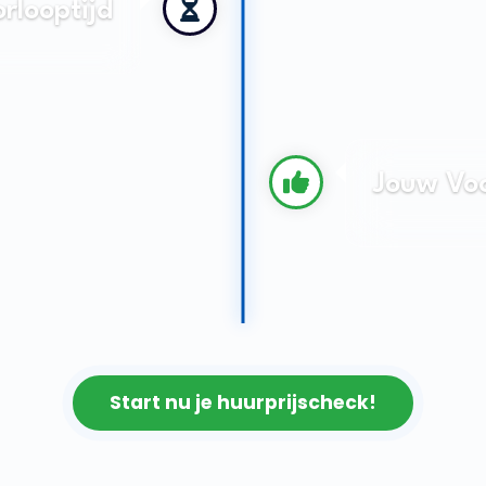
rlooptijd
Jouw Vo
Start nu je huurprijscheck!