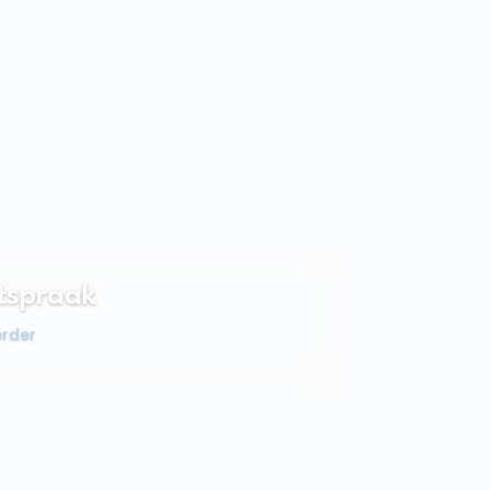
tspraak
erder