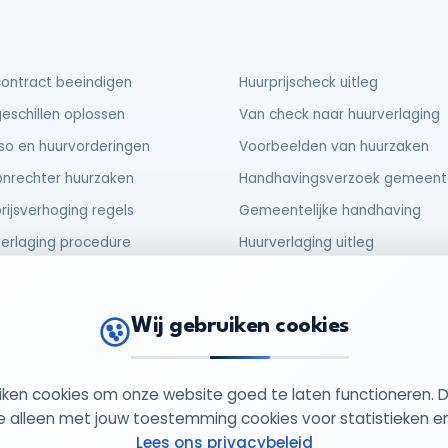
ontract beeindigen
Huurprijscheck uitleg
eschillen oplossen
Van check naar huurverlaging
so en huurvorderingen
Voorbeelden van huurzaken
nrechter huurzaken
Handhavingsverzoek gemeent
rijsverhoging regels
Gemeentelijke handhaving
erlaging procedure
Huurverlaging uitleg
urder verplichtingen
No cure no pay procedure
huur en verhuur
Zorgeloos abonnement
Wij gebruiken cookies
uiken cookies om onze website goed te laten functioneren. 
949852
Privacy Beleid
Cookie Beleid
Al
 alleen met jouw toestemming cookies voor statistieken e
Lees ons privacybeleid