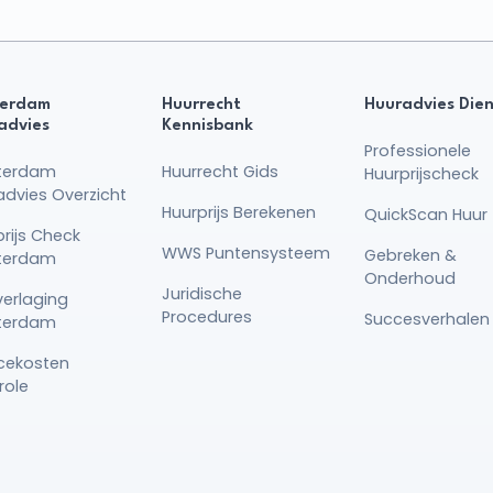
erdam
Huurrecht
Huuradvies Die
advies
Kennisbank
Professionele
terdam
Huurrecht Gids
Huurprijscheck
advies Overzicht
Huurprijs Berekenen
QuickScan Huur 
rijs Check
WWS Puntensysteem
Gebreken &
terdam
Onderhoud
Juridische
verlaging
Procedures
Succesverhalen
terdam
icekosten
role