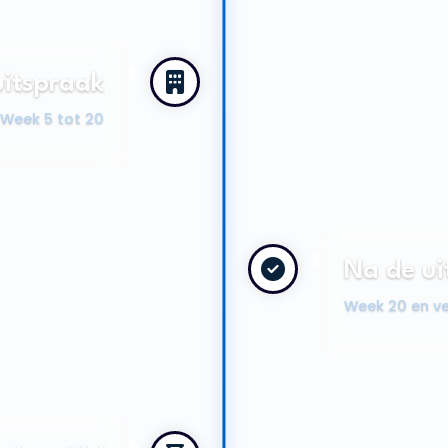
uitspraak
Week 5 tot 20
Na de ui
Week 20 en v