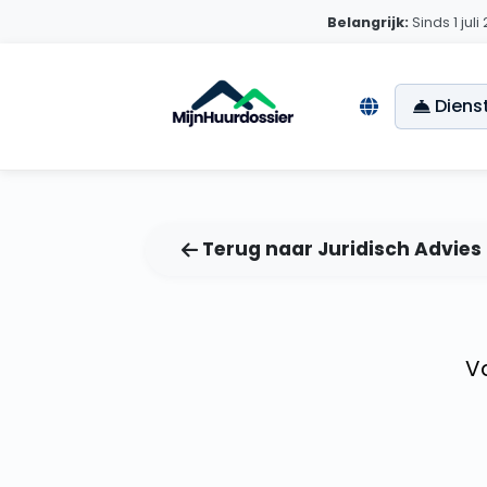
Van Huurcheck naar Huurv
Belangrijk:
Sinds 1 jul
Diens
Terug naar Juridisch Advies
V