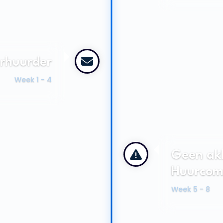
erhuurder
Week 1 - 4
Geen ak
Huurcom
Week 5 - 8