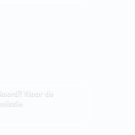
koord? Naar de
missie