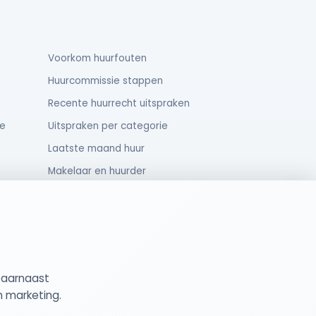
Voorkom huurfouten
Huurcommissie stappen
Recente huurrecht uitspraken
e
Uitspraken per categorie
Laatste maand huur
Makelaar en huurder
Oud huurcontract
Rechten van huurders
Daarnaast
gemene Voorwaarden
Cookie Instellingen
n marketing.