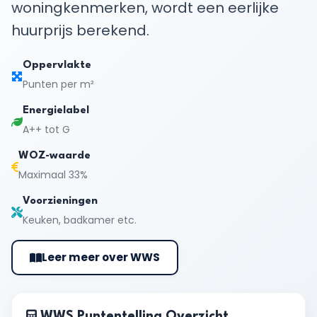
woningkenmerken, wordt een eerlijke
huurprijs berekend.
Oppervlakte
Punten per m²
Energielabel
A++ tot G
WOZ-waarde
Maximaal 33%
Voorzieningen
Keuken, badkamer etc.
Leer meer over WWS
WWS Puntentelling Overzicht