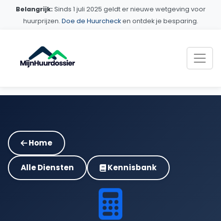
Belangrijk:
Sinds 1 juli 2025 geldt er nieuwe wetgeving voor
huurprijzen.
Doe de Huurcheck
en ontdek je besparing.
Home
Alle Diensten
Kennisbank