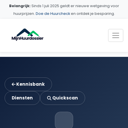
Belangrijk:
Sinds 1 juli 2025 geldt er nieuwe wetgeving voor
huurprijzen.
Doe de Huurcheck
en ontdek je besparing.
Kennisbank
Diensten
Quickscan