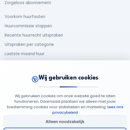
Zorgeloos abonnement
Voorkom huurfouten
Huurcommissie stappen
Recente huurrecht uitspraken
Uitspraken per categorie
Laatste maand huur
Makelaar en huurder
Oud huurcontract
Wij gebruiken cookies
Rechten van huurders
Wij gebruiken cookies om onze website goed te laten
functioneren. Daarnaast plaatsen we alleen met jouw
toestemming cookies voor statistieken en marketing.
Lees ons
© 2026 MijnHuurdossier
Opgericht 2025
-
: 95949852
privacybeleid
Privacy
Cookie
Algemene
Cookie
Beleid
Beleid
Voorwaarden
Instellingen
Alleen noodzakelijk