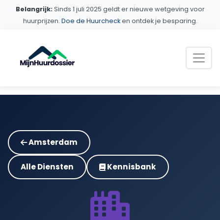
Belangrijk:
Sinds 1 juli 2025 geldt er nieuwe wetgeving voor
huurprijzen.
Doe de Huurcheck
en ontdek je besparing.
Amsterdam
Alle Diensten
Kennisbank