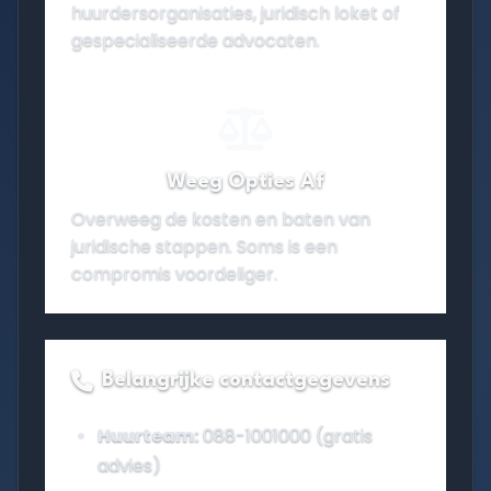
huurdersorganisaties, juridisch loket of
gespecialiseerde advocaten.
Weeg Opties Af
Overweeg de kosten en baten van
juridische stappen. Soms is een
compromis voordeliger.
Belangrijke contactgegevens
Huurteam:
088-1001000 (gratis
advies)