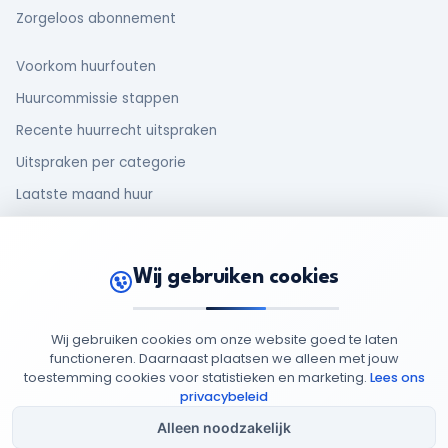
Zorgeloos abonnement
Voorkom huurfouten
Huurcommissie stappen
Recente huurrecht uitspraken
Uitspraken per categorie
Laatste maand huur
Makelaar en huurder
Oud huurcontract
Wij gebruiken cookies
Rechten van huurders
Wij gebruiken cookies om onze website goed te laten
functioneren. Daarnaast plaatsen we alleen met jouw
toestemming cookies voor statistieken en marketing.
Lees ons
© 2026 MijnHuurdossier
Opgericht 2025
-
: 95949852
privacybeleid
Privacy
Cookie
Algemene
Cookie
Beleid
Beleid
Voorwaarden
Instellingen
Alleen noodzakelijk