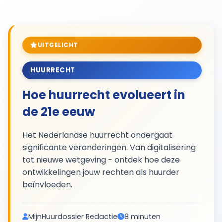
Verdiepende analyses en expertinzichten over
huurrecht. 2 artikels beschikbaar.
UITGELICHT
2
HUURRECHT
Hoe huurrecht evolueert in
ESSAYS
de 21e eeuw
Het Nederlandse huurrecht ondergaat
significante veranderingen. Van digitalisering
tot nieuwe wetgeving - ontdek hoe deze
ontwikkelingen jouw rechten als huurder
beïnvloeden.
MijnHuurdossier Redactie
8 minuten