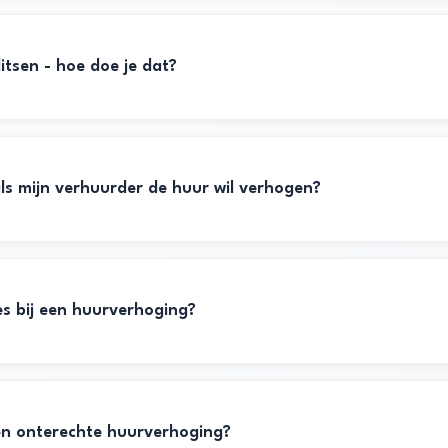
litsen - hoe doe je dat?
ng
ng
e woning
ls mijn verhuurder de huur wil verhogen?
ling
ies bij een huurverhoging?
en onterechte huurverhoging?