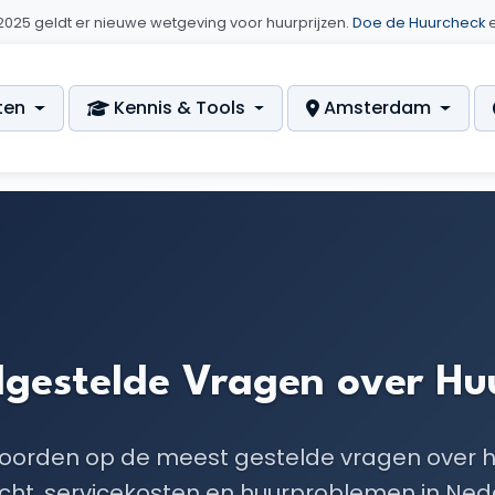
i 2025 geldt er nieuwe wetgeving voor huurprijzen.
Doe de Huurcheck
e
ten
Kennis & Tools
Amsterdam
gestelde Vragen over Hu
orden op de meest gestelde vragen over h
cht, servicekosten en huurproblemen in Ned