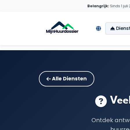
Belangrijk:
Sinds 1 jul
Diens
Alle Diensten
Veel
Ontdek antwo
huurre