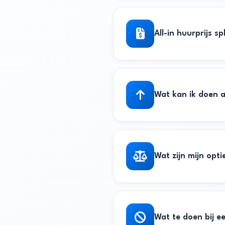
Energieprestatie
Te hoge huur
Onderhoudsstaat
All-in huurprijs sp
Gebreken in de woni
Waardering omgevi
All-in huurcontract
Energie-inefficiënt
Wat kan ik doen a
Verkeerde puntentel
Wat zijn mijn opt
Wat te doen bij e