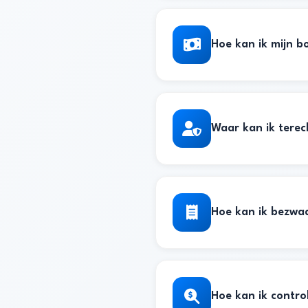
Hoe kan ik mijn b
Waar kan ik terech
Hoe kan ik bezwa
Hoe kan ik control