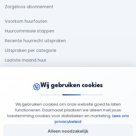
Zorgeloos abonnement
Voorkom huurfouten
Huurcommissie stappen
Recente huurrecht uitspraken
Uitspraken per categorie
Laatste maand huur
Makelaar en huurder
Oud huurcontract
Wij gebruiken cookies
Rechten van huurders
Wij gebruiken cookies om onze website goed te laten
functioneren. Daarnaast plaatsen we alleen met jouw
toestemming cookies voor statistieken en marketing.
Lees ons
© 2026 MijnHuurdossier
Opgericht 2025
-
: 95949852
privacybeleid
Privacy
Cookie
Algemene
Cookie
Beleid
Beleid
Voorwaarden
Instellingen
Alleen noodzakelijk