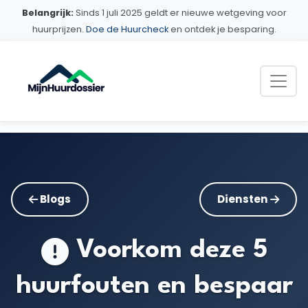
Belangrijk:
Sinds 1 juli 2025 geldt er nieuwe wetgeving voor
huurprijzen.
Doe de Huurcheck
en ontdek je besparing.
Blogs
Diensten
Voorkom deze 5
huurfouten en bespaar