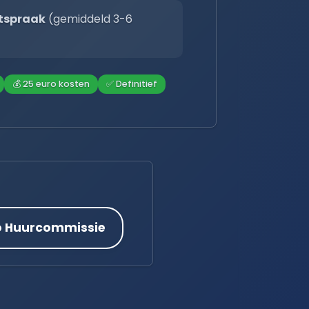
tspraak
(gemiddeld 3-6
💰 25 euro kosten
✅ Definitief
o Huurcommissie