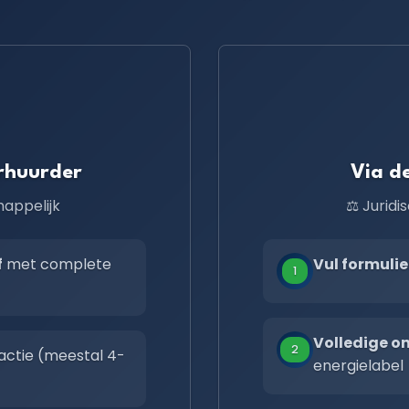
rhuurder
Via d
happelijk
⚖️ Jurid
f
met complete
Vul formulie
1
Volledige 
2
actie (meestal 4-
energielabel