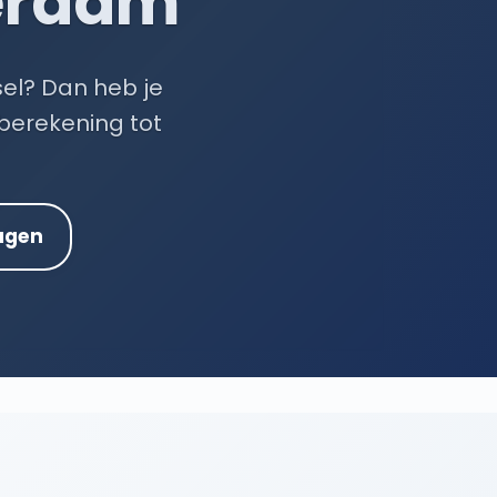
erdam
sel? Dan heb je
 berekening tot
agen