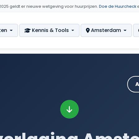
i 2025 geldt er nieuwe wetgeving voor huurprijzen.
Doe de Huurcheck
e
ten
Kennis & Tools
Amsterdam
A