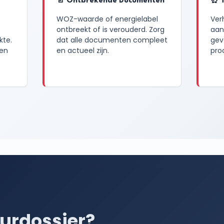
📄 Ontbrekende Documenten
⏰ T
WOZ-waarde of energielabel
Ver
ontbreekt of is verouderd. Zorg
aan
kte.
dat alle documenten compleet
geve
ken
en actueel zijn.
pro
urdossier?