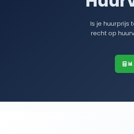
Huur
Is je huurprij
recht op huurv
📊