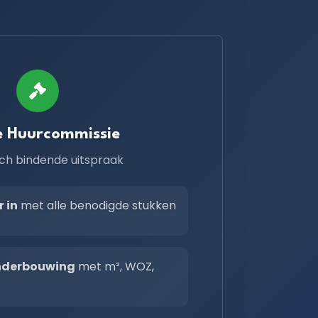
e Huurcommissie
isch bindende uitspraak
r in
met alle benodigde stukken
onderbouwing
met m², WOZ,