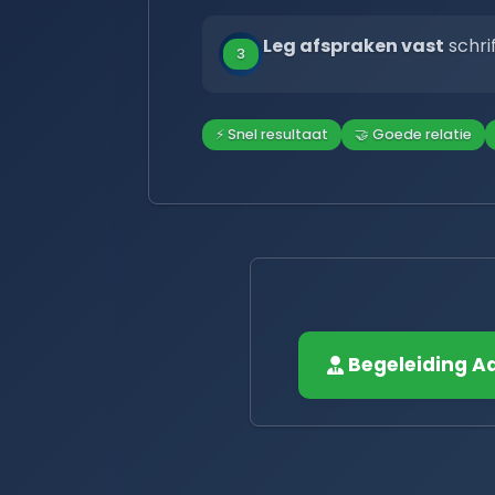
Leg afspraken vast
schrif
3
⚡ Snel resultaat
🤝 Goede relatie
Begeleiding A