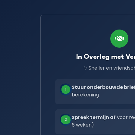
In Overleg met Ve
✨ Sneller en vriendsc
Stuur onderbouwde brie
1
berekening
Spreek termijn af
voor re
2
6 weken)