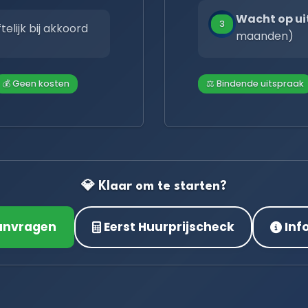
Wacht op ui
3
telijk bij akkoord
maanden)
💰 Geen kosten
⚖️ Bindende uitspraak
💎 Klaar om te starten?
anvragen
Eerst Huurprijscheck
Inf