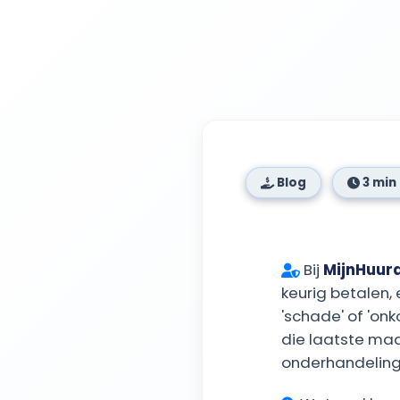
Blog
3 min 
Bij
MijnHuur
keurig betalen,
'schade' of 'onk
die laatste maa
onderhandeling