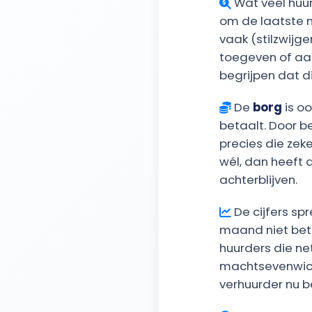
Wat veel huurd
om de laatste m
vaak (stilzwijge
toegeven of aan
begrijpen dat d
De
borg
is oo
betaalt. Door b
precies die zek
wél, dan heeft 
achterblijven.
De cijfers sp
maand niet beta
huurders die net
machtsevenwicht
verhuurder nu 