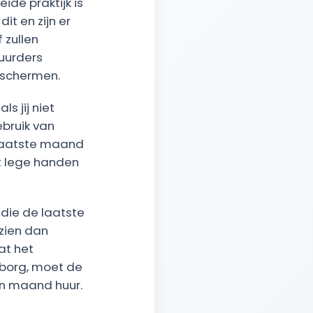
ide praktijk is
t en zijn er
 zullen
uurders
eschermen.
s jij niet
ebruik van
e laatste maand
et lege handen
 die de laatste
zien dan
at het
 borg, moet de
én maand huur.