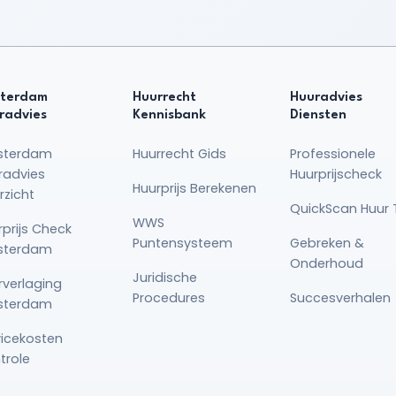
terdam
Huurrecht
Huuradvies
radvies
Kennisbank
Diensten
sterdam
Huurrecht Gids
Professionele
radvies
Huurprijscheck
Huurprijs Berekenen
rzicht
QuickScan Huur 
WWS
rprijs Check
Puntensysteem
Gebreken &
sterdam
Onderhoud
Juridische
rverlaging
Procedures
Succesverhalen
sterdam
vicekosten
trole