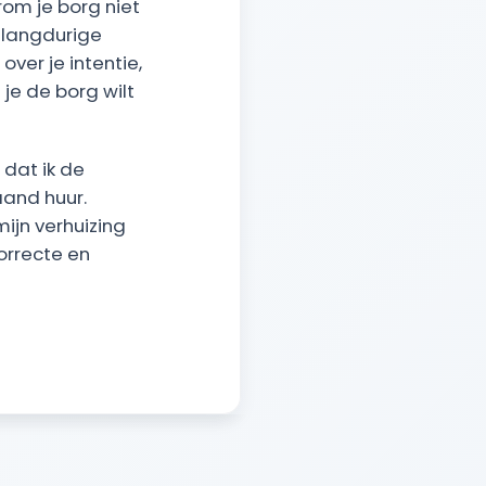
om je borg niet
 langdurige
ver je intentie,
je de borg wilt
 dat ik de
and huur.
ijn verhuizing
orrecte en