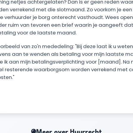
ing netjes achtergelaten? Dan is er geen reden waar
en verrekend met die slotmaand. Zo voorkom je een
e verhuurder je borg onterecht vasthoudt. Wees open o
der ruim van tevoren een brief waarin je aangeeft dat 
etaling voor de laatste maand.
orbeeld van zo'n mededeling: "Bij deze laat ik u weten
ns aan te wenden als betaling voor mijn laatste ma
ik aan mijn betalingsverplichting voor [maand]. Na m
el resterende waarborgsom worden verrekend met c
sten."
Meer over Huurrecht