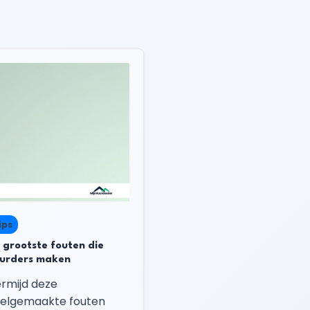
ips
 grootste fouten die
urders maken
rmijd deze
elgemaakte fouten