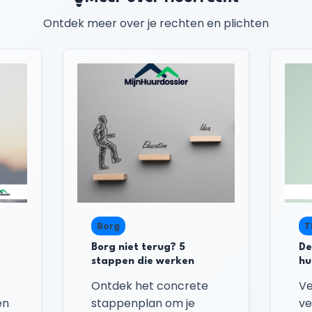
Ontdek meer over je rechten en plichten
Borg
T
Borg niet terug? 5
De
stappen die werken
hu
Ontdek het concrete
Ve
en
stappenplan om je
ve