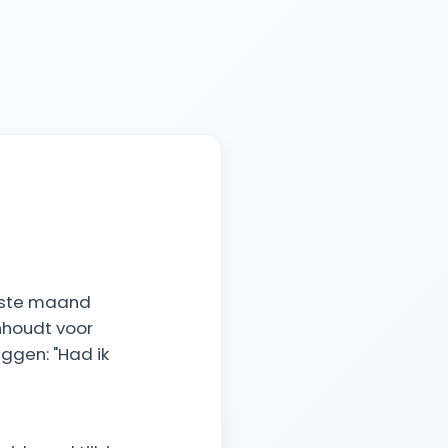
atste maand
nhoudt voor
eggen: "Had ik
g