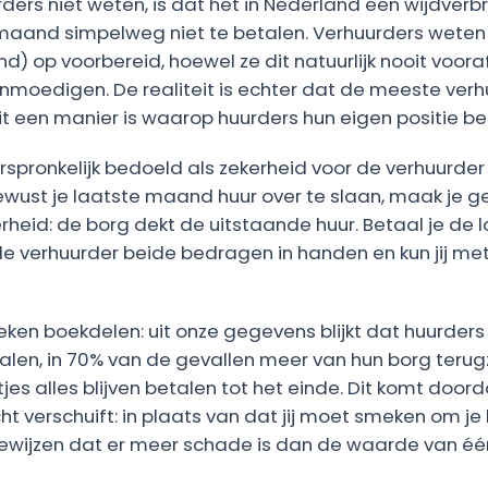
ers niet weten, is dat het in Nederland een wijdverbre
aand simpelweg niet te betalen. Verhuurders weten di
nd) op voorbereid, hoewel ze dit natuurlijk nooit vooraf
moedigen. De realiteit is echter dat de meeste verh
it een manier is waarop huurders hun eigen positie b
rspronkelijk bedoeld als zekerheid voor de verhuurder al
ewust je laatste maand huur over te slaan, maak je g
erheid: de borg dekt de uitstaande huur. Betaal je d
de verhuurder beide bedragen in handen en kun jij m
reken boekdelen: uit onze gegevens blijkt dat huurders
len, in 70% van de gevallen meer van hun borg terug
jes alles blijven betalen tot het einde. Dit komt doord
 verschuift: in plaats van dat jij moet smeken om je
bewijzen dat er meer schade is dan de waarde van é