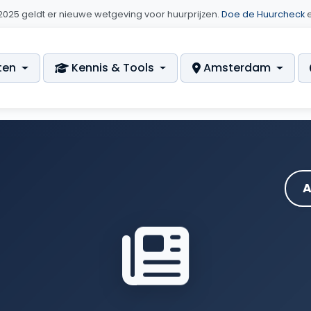
i 2025 geldt er nieuwe wetgeving voor huurprijzen.
Doe de Huurcheck
e
ten
Kennis & Tools
Amsterdam
A