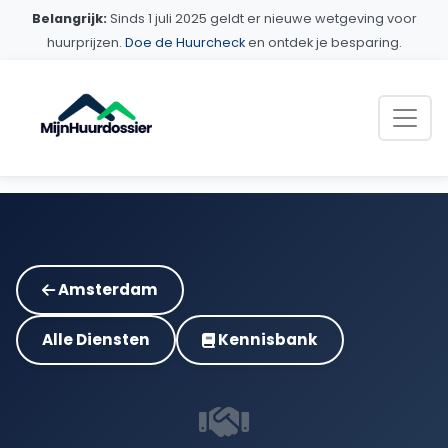
Belangrijk:
Sinds 1 juli 2025 geldt er nieuwe wetgeving voor
huurprijzen.
Doe de Huurcheck
en ontdek je besparing.
Amsterdam
Alle Diensten
Kennisbank