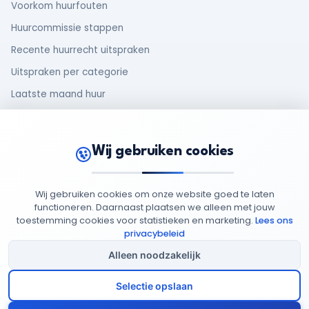
Voorkom huurfouten
Huurcommissie stappen
Recente huurrecht uitspraken
Uitspraken per categorie
Laatste maand huur
Makelaar en huurder
Oud huurcontract
Wij gebruiken cookies
Rechten van huurders
Wij gebruiken cookies om onze website goed te laten
functioneren. Daarnaast plaatsen we alleen met jouw
toestemming cookies voor statistieken en marketing.
Lees ons
© 2026 MijnHuurdossier
Opgericht 2025
-
: 95949852
privacybeleid
Privacy
Cookie
Algemene
Cookie
Beleid
Beleid
Voorwaarden
Instellingen
Alleen noodzakelijk
Selectie opslaan