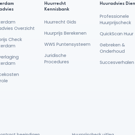
erdam
Huurrecht
Huuradvies Die
advies
Kennisbank
Professionele
terdam
Huurrecht Gids
Huurprijscheck
advies Overzicht
Huurprijs Berekenen
QuickScan Huur 
rijs Check
WWS Puntensysteem
Gebreken &
terdam
Onderhoud
Juridische
verlaging
Procedures
Succesverhalen
terdam
icekosten
role
ontract beeindigen
Huurprijscheck uitleg