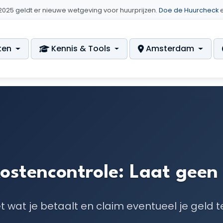
i 2025 geldt er nieuwe wetgeving voor huurprijzen.
Doe de Huurcheck
e
ten
Kennis & Tools
Amsterdam
ostencontrole: Laat geen 
 wat je betaalt en claim eventueel je geld t