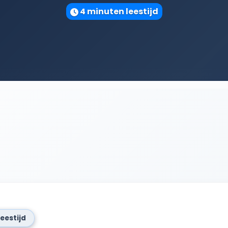
4 minuten leestijd
leestijd