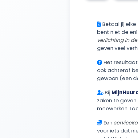
Betaal jij elk
bent niet de eni
verlichting in de
geven veel verh
Het resultaat?
ook achteraf bew
gewoon (een dee
Bij
MijnHuur
zaken te geven.
meewerken. Laat
Een
serviceko
voor iets dat ni