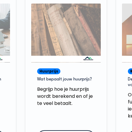
Huurprijs
n
Wat bepaalt jouw huurprijs?
De
vo
Begrijp hoe je huurprijs
O
wordt berekend en of je
f
te veel betaalt.
i
k