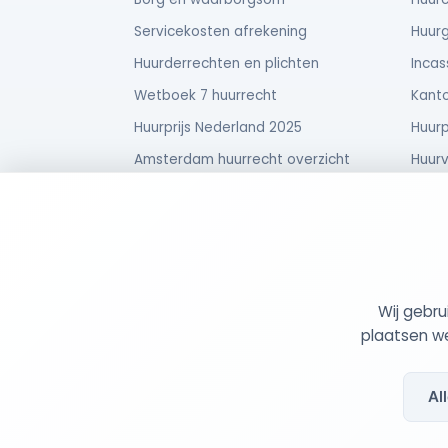
Servicekosten afrekening
Huurg
Huurderrechten en plichten
Incas
Wetboek 7 huurrecht
Kanto
Huurprijs Nederland 2025
Huurp
Amsterdam huurrecht overzicht
Huurv
Huurverhoging uitspraak
Verhu
Tom bij de kantonrechter
Onder
Wij gebr
© 2026 MijnHuurdossier
Opgericht 2025
-
: 95
plaatsen we
Al