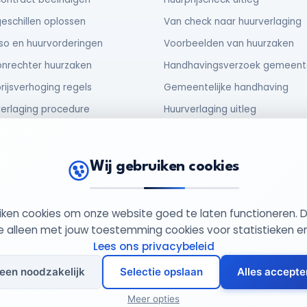
eschillen oplossen
Van check naar huurverlaging
so en huurvorderingen
Voorbeelden van huurzaken
nrechter huurzaken
Handhavingsverzoek gemeent
rijsverhoging regels
Gemeentelijke handhaving
erlaging procedure
Huurverlaging uitleg
urder verplichtingen
No cure no pay procedure
huur en verhuur
Zorgeloos abonnement
Wij gebruiken cookies
uiken cookies om onze website goed te laten functioneren. 
949852
Privacy Beleid
Cookie Beleid
Al
 alleen met jouw toestemming cookies voor statistieken e
Lees ons privacybeleid
leen noodzakelijk
Selectie opslaan
Alles accepte
Meer opties