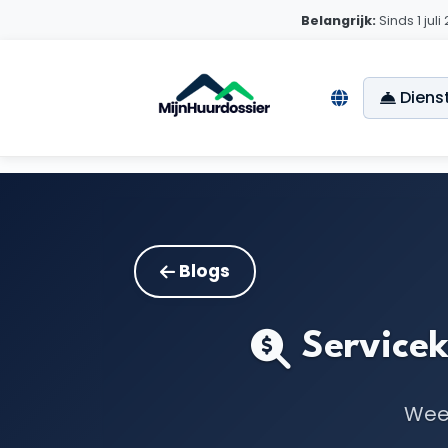
Belangrijk:
Sinds 1 jul
Diens
Blogs
Servicek
Weet