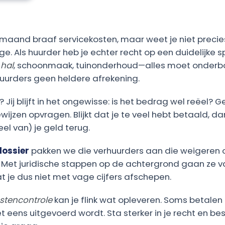
e maand braaf servicekosten, maar weet je niet preci
ge. Als huurder heb je echter recht op een duidelijke sp
 hal
, schoonmaak, tuinonderhoud—alles moet onderbo
uurders geen heldere afrekening.
 Jij blijft in het ongewisse: is het bedrag wel reëel? Ge
ijzen opvragen. Blijkt dat je te veel hebt betaald, da
l van) je geld terug.
dossier
pakken we die verhuurders aan die weigeren
 Met juridische stappen op de achtergrond gaan ze v
 je dus niet met vage cijfers afschepen.
stencontrole
kan je flink wat opleveren. Soms betalen
et eens uitgevoerd wordt. Sta sterker in je recht en be