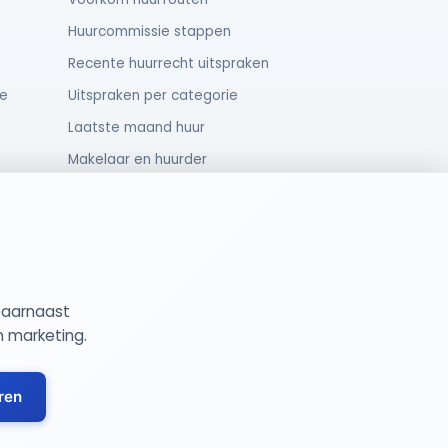
Huurcommissie stappen
Recente huurrecht uitspraken
e
Uitspraken per categorie
Laatste maand huur
Makelaar en huurder
Oud huurcontract
Rechten van huurders
Daarnaast
gemene Voorwaarden
Cookie Instellingen
n marketing.
ren