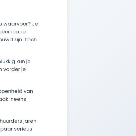
es waarvoor? Je
ecificatie:
uwd zijn. Toch
lukkig kun je
n vorder je
 openheid van
aak ineens
 huurders jaren
spaar serieus