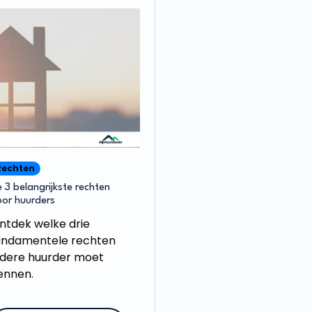
Rechten
 3 belangrijkste rechten
or huurders
ntdek welke drie
undamentele rechten
edere huurder moet
ennen.