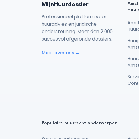
MijnHuurdossier
Amst
Huur
Professioneel platform voor
Ams
huuradvies en juridische
Huur
ondersteuning. Meer dan 2.000
succesvol afgeronde dossiers.
Huurp
Ams
Meer over ons →
Huur
Ams
Serv
Cont
Populaire huurrecht onderwerpen
Borg en waarborgsom
Huurc