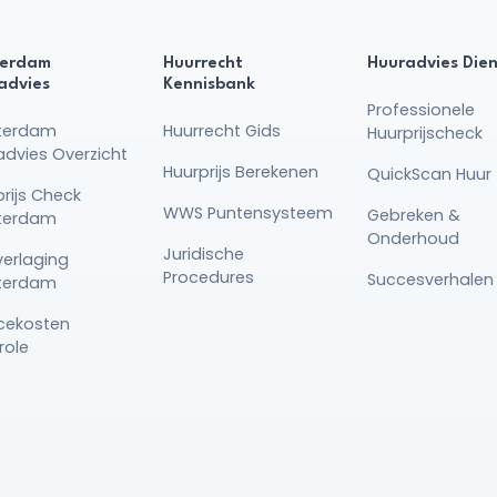
erdam
Huurrecht
Huuradvies Die
advies
Kennisbank
Professionele
terdam
Huurrecht Gids
Huurprijscheck
advies Overzicht
Huurprijs Berekenen
QuickScan Huur 
rijs Check
WWS Puntensysteem
Gebreken &
terdam
Onderhoud
Juridische
verlaging
Procedures
Succesverhalen
terdam
icekosten
role