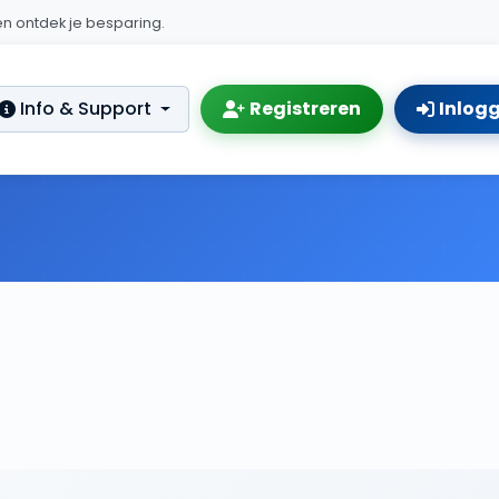
n ontdek je besparing.
Info & Support
Registreren
Inlog
s