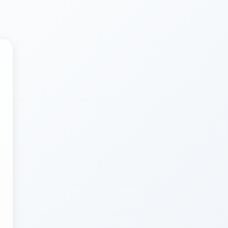
 analyses en expertinzichten over duurzaamhei
beschikbaar.
1
ESSAYS