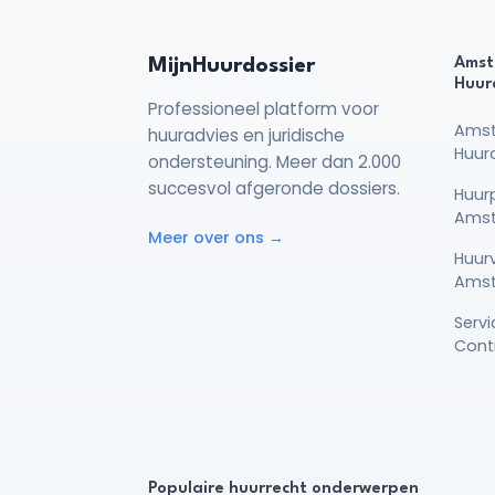
MijnHuurdossier
Amst
Huur
Professioneel platform voor
Ams
huuradvies en juridische
Huur
ondersteuning. Meer dan 2.000
succesvol afgeronde dossiers.
Huurp
Ams
Meer over ons →
Huur
Ams
Serv
Cont
Populaire huurrecht onderwerpen