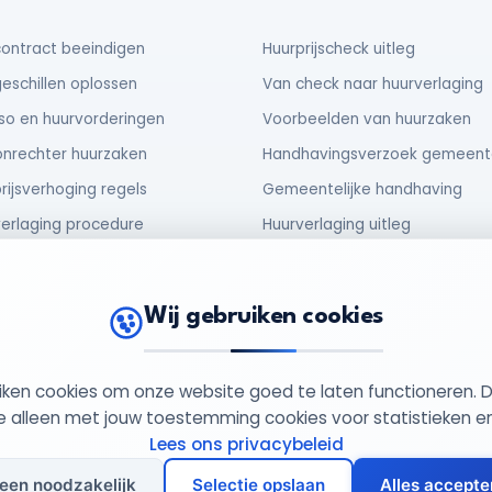
ontract beeindigen
Huurprijscheck uitleg
eschillen oplossen
Van check naar huurverlaging
so en huurvorderingen
Voorbeelden van huurzaken
nrechter huurzaken
Handhavingsverzoek gemeent
rijsverhoging regels
Gemeentelijke handhaving
erlaging procedure
Huurverlaging uitleg
urder verplichtingen
No cure no pay procedure
huur en verhuur
Zorgeloos abonnement
Wij gebruiken cookies
uiken cookies om onze website goed te laten functioneren. 
949852
Privacy Beleid
Cookie Beleid
Al
 alleen met jouw toestemming cookies voor statistieken e
Lees ons privacybeleid
leen noodzakelijk
Selectie opslaan
Alles accepte