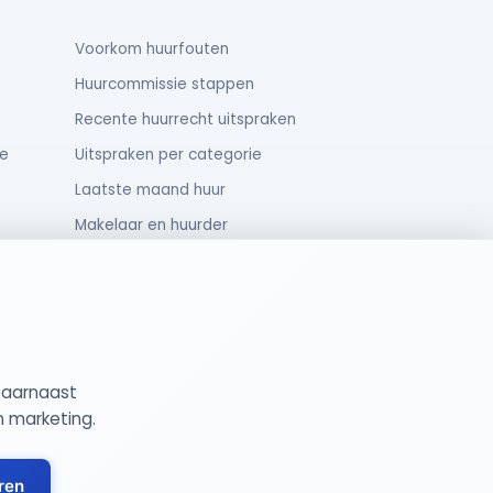
Voorkom huurfouten
Huurcommissie stappen
Recente huurrecht uitspraken
e
Uitspraken per categorie
Laatste maand huur
Makelaar en huurder
Oud huurcontract
Rechten van huurders
Daarnaast
gemene Voorwaarden
Cookie Instellingen
n marketing.
ren