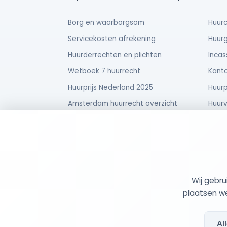
Borg en waarborgsom
Huurc
Servicekosten afrekening
Huurg
Huurderrechten en plichten
Incas
Wetboek 7 huurrecht
Kanto
Huurprijs Nederland 2025
Huurp
Amsterdam huurrecht overzicht
Huurv
Huurverhoging uitspraak
Verhu
Tom bij de kantonrechter
Onder
Wij gebr
© 2026 MijnHuurdossier
Opgericht 2025
-
: 95
plaatsen we
Al