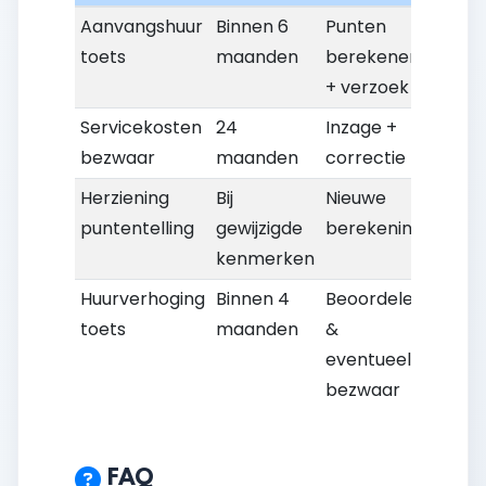
Aanvangshuur
Binnen 6
Punten
toets
maanden
berekenen
+ verzoek
Servicekosten
24
Inzage +
bezwaar
maanden
correctie
Herziening
Bij
Nieuwe
puntentelling
gewijzigde
berekening
kenmerken
Huurverhoging
Binnen 4
Beoordelen
toets
maanden
&
eventueel
bezwaar
FAQ