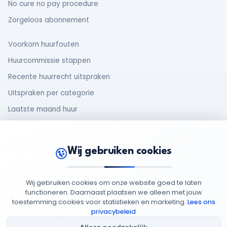
No cure no pay procedure
Zorgeloos abonnement
Voorkom huurfouten
Huurcommissie stappen
Recente huurrecht uitspraken
Uitspraken per categorie
Laatste maand huur
Makelaar en huurder
Oud huurcontract
Wij gebruiken cookies
Rechten van huurders
Wij gebruiken cookies om onze website goed te laten
functioneren. Daarnaast plaatsen we alleen met jouw
toestemming cookies voor statistieken en marketing.
Lees ons
© 2026 MijnHuurdossier
Opgericht 2025
-
: 95949852
privacybeleid
Privacy
Cookie
Algemene
Cookie
Beleid
Beleid
Voorwaarden
Instellingen