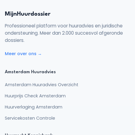
MijnHuurdossier
Professioneel platform voor huuradvies en juridische
ondersteuning. Meer dan 2.000 succesvol afgeronde
dossiers.
Meer over ons →
Amsterdam Huuradvies
Borg
Amsterdam Huuradvies Overzicht
Borg niet terug? 5 stappen die
Huurprijs Check Amsterdam
werken
Huurverlaging Amsterdam
Ontdek het concrete stappenplan
om je borg snel terug te krijgen.
Servicekosten Controle
Lees meer