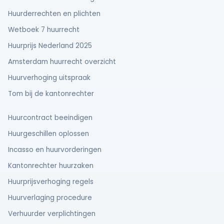
Alles over je verplichtingen en
Huurderrechten en plichten
rechten bij de laatste maand huur.
Wetboek 7 huurrecht
Huurprijs Nederland 2025
Lees meer
Amsterdam huurrecht overzicht
Huurverhoging uitspraak
Tom bij de kantonrechter
Huurcontract beeindigen
Huurgeschillen oplossen
Hulp nodig met je borg?
Incasso en huurvorderingen
Krijg strategisch advies over
Kantonrechter huurzaken
borgverrekening en je rechten.
Huurprijsverhoging regels
Gratis Borgcheck
Huurverlaging procedure
Verhuurder verplichtingen
Meer Tips