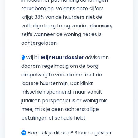
hoe doe je het en wat zijn je rechten?
terugbetalen. Volgens onze cijfers
krijgt 38% van de huurders niet de
Inclusief voorbeeldbrief en stappenplan.
volledige borg terug zonder discussie,
zelfs wanneer de woning netjes is
Doe de QuickScan
achtergelaten.
Wij bij
MijnHuurdossier
adviseren
Gratis Huurcheck
daarom regelmatig om de borg
simpelweg te verrekenen met de
laatste huurtermijn. Dat klinkt
misschien spannend, maar vanuit
juridisch perspectief is er weinig mis
mee, mits je geen achterstallige
betalingen of schade hebt.
Hoe pak je dit aan? Stuur ongeveer