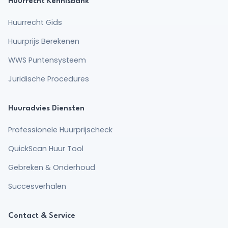
Huurrecht Kennisbank
Huurrecht Gids
Huurprijs Berekenen
WWS Puntensysteem
Juridische Procedures
Huuradvies Diensten
Professionele Huurprijscheck
QuickScan Huur Tool
Gebreken & Onderhoud
Borg
Hoe lang mag een verhuurder
Succesverhalen
wachten?
Ontdek de wettelijke termijnen voor
Contact & Service
borgterugbetaling.