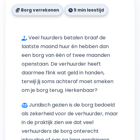
Borg verrekenen
5 min leestijd
Borg Verrekenen
Veel huurders betalen braaf de
met Laatste Maand
laatste maand huur én hebben dan
een borg van één of twee maanden
openstaan. De verhuurder heeft
Huur: Complete
daarmee flink wat geld in handen,
terwijl jij soms achteraf moet smeken
Gids 2025 |
om je borg terug. Herkenbaar?
MijnHuurdossier
Juridisch gezien is de borg bedoeld
als zekerheid voor de verhuurder, maar
in de praktijk zien we dat veel
Leer alles over borg verrekenen met je
verhuurders de borg onterecht
laatste maand huur. Wanneer mag het,
inhouden of pas na lang aandringen