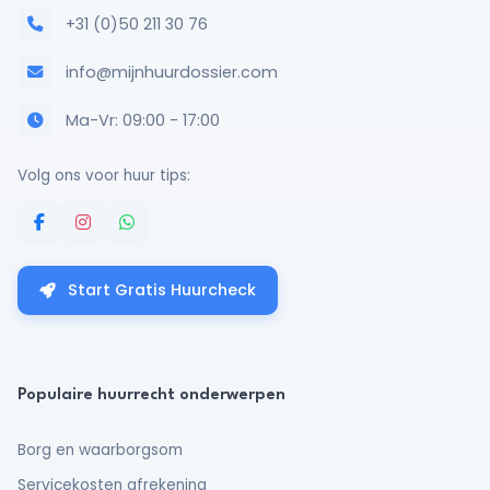
+31 (0)50 211 30 76
Lees meer
info@mijnhuurdossier.com
Ma-Vr: 09:00 - 17:00
Volg ons voor huur tips:
Start Gratis Huurcheck
Populaire huurrecht onderwerpen
Huurrecht
Borg en waarborgsom
Laatste maand huur: wat moet je
weten?
Servicekosten afrekening