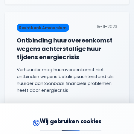
15-11-2023
Rechtbank Amsterdam
Ontbinding huurovereenkomst
wegens achterstallige huur
tijdens energiecrisis
Verhuurder mag huurovereenkomst niet
ontbinden wegens betalingsachterstand als
huurder aantoonbaar financiële problemen
heeft door energiecrisis
ontbinding huurovereenkomst
betalingsachterstand
energiecrisis
+3
Wij gebruiken cookies